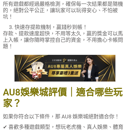
所有遊戲都經過嚴格檢測，確保每一次結果都是隨機
的，絕對公平公正，讓玩家可以玩得安心、不怕被
坑！
快速存提款機制，贏錢秒到帳！
存款、提款速度超快，不用等太久，贏的獎金可以馬
上入帳，讓你隨時掌控自己的資金，不用擔心卡帳問
題！
AU8娛樂城評價｜適合哪些玩
家？
如果你符合以下條件，那 AU8 娛樂城絕對適合你！
✔ 喜歡多種遊戲類型，想玩老虎機、真人娛樂、體育