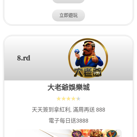
立即遊玩
8.rd
大老爺娛樂城
★
★
★
★
★
天天簽到拿紅利, 滿周再送 888
電子每日送3888