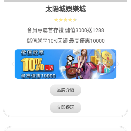
太陽城娛樂城
★
★
★
★
★
會員專屬首存禮 儲值3000送1288
儲值就享10%回饋 最高優惠10000
品牌介紹
立即遊玩