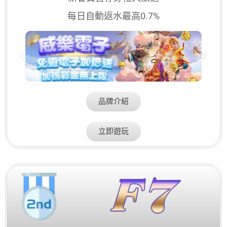
每日自動返水最高0.7%
品牌介紹
立即遊玩