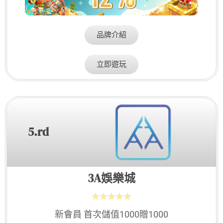
品牌介紹
立即遊玩
5.rd
3A娛樂城
★
★
★
★
★
新會員 首次儲值1000贈1000