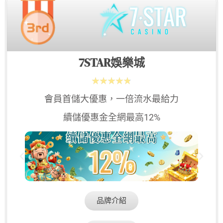
7STAR娛樂城
★
★
★
★
★
會員首儲大優惠，一倍流水最給力
續儲優惠金全網最高12%
品牌介紹