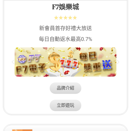
F7娛樂城
★
★
★
★
★
新會員首存好禮大放送
每日自動返水最高0.7%
品牌介紹
立即遊玩