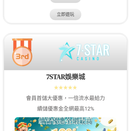
立即遊玩
7STAR娛樂城
★
★
★
★
★
會員首儲大優惠，一倍流水最給力
續儲優惠金全網最高12%