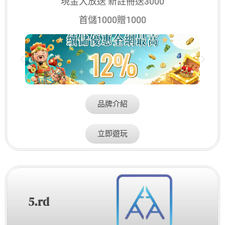
現金大放送 新註冊送3000
首儲1000贈1000
品牌介紹
立即遊玩
5.rd