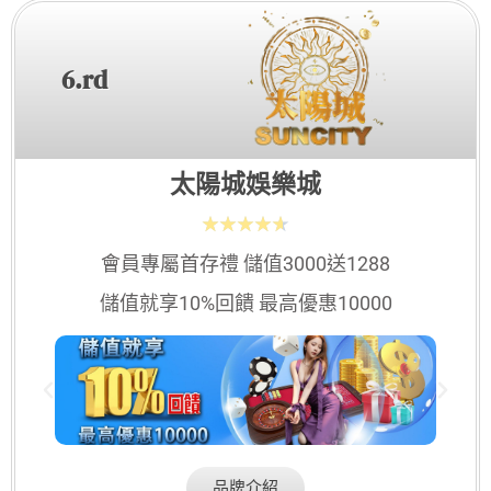
6.rd
太陽城娛樂城
★
★
★
★
★
會員專屬首存禮 儲值3000送1288
儲值就享10%回饋 最高優惠10000
品牌介紹