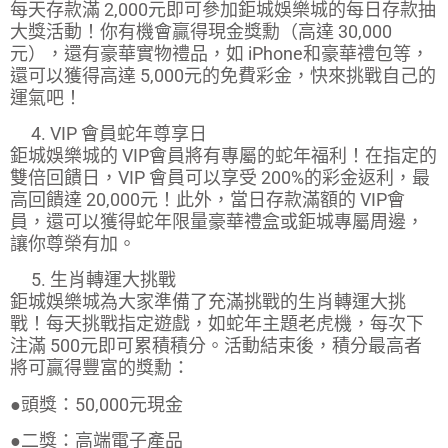
每天存款滿 2,000元即可參加鉅城娛樂城的每日存款抽
大獎活動！你有機會贏得現金獎勳（高達 30,000
元），還有豪華實物禮品，如 iPhone和豪華禮包等，
還可以獲得高達 5,000元的免費彩金，快來挑戰自己的
運氣吧！
VIP 會員蛇年尊享日
鉅城娛樂城的 VIP會員將有專屬的蛇年福利！在指定的
雙倍回饋日，VIP 會員可以享受 200%的彩金返利，最
高回饋達 20,000元！此外，當日存款滿額的 VIP會
員，還可以獲得蛇年限量豪華禮盒或鉅城專屬周邊，
讓你尊榮有加。
生肖轉運大挑戰
鉅城娛樂城為大家準備了充滿挑戰的生肖轉運大挑
戰！每天挑戰指定遊戲，如蛇年主題老虎機，每次下
注滿 500元即可累積積分。活動結束後，積分最高者
將可贏得豐富的獎勳：
●頭獎：50,000元現金
●二獎：高端電子產品