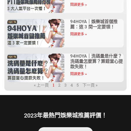
閱讀更多 »
94HOYA｜娛樂城首儲推
薦：這 3 間一定要領！
閱讀更多 »
94HOYA｜洗碼量是什麼？
洗碼量怎麼算？算錯當心提
款失敗！
閱讀更多 »
« 上一頁
1
2
3
4
5
下一頁 »
2023年最熱門娛樂城推薦評價！​