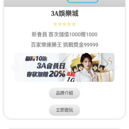
3A娛樂城
★
★
★
★
★
新會員 首次儲值1000贈1000
百家樂連勝王 挑戰獎金99999
品牌介紹
立即遊玩