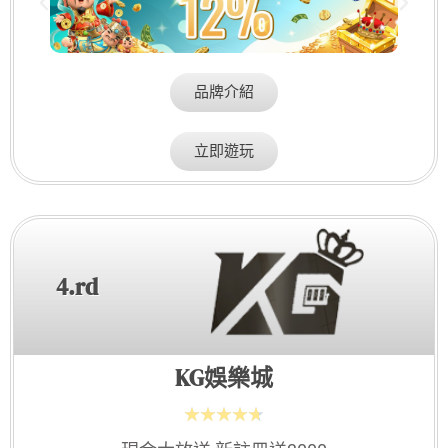
品牌介紹
立即遊玩
4.rd
KG娛樂城
★
★
★
★
★