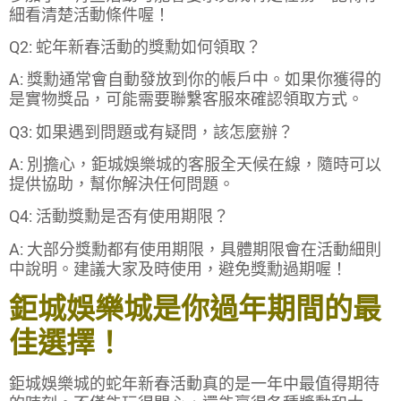
細看清楚活動條件喔！
Q2: 蛇年新春活動的獎勳如何領取？
A: 獎勳通常會自動發放到你的帳戶中。如果你獲得的
是實物獎品，可能需要聯繫客服來確認領取方式。
Q3: 如果遇到問題或有疑問，該怎麼辦？
A: 別擔心，鉅城娛樂城的客服全天候在線，隨時可以
提供協助，幫你解決任何問題。
Q4: 活動獎勳是否有使用期限？
A: 大部分獎勳都有使用期限，具體期限會在活動細則
中說明。建議大家及時使用，避免獎勳過期喔！
鉅城娛樂城是你過年期間的最
佳選擇！
鉅城娛樂城的蛇年新春活動真的是一年中最值得期待