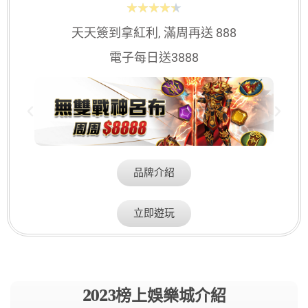
★
★
★
★
★
天天簽到拿紅利, 滿周再送 888
電子每日送3888
品牌介紹
立即遊玩
2023榜上娛樂城介紹