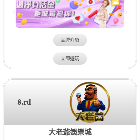
品牌介紹
立即遊玩
8.rd
大老爺娛樂城