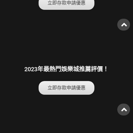
立即存款申請優惠
2023年最熱門娛樂城推薦評價！​
立即存款申請優惠