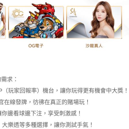
的需求：
TP（玩家回報率）機台，讓你玩得更有機會中大獎！
荷官在線發牌，彷彿在真正的賭場玩！
，讓你邊看球邊下注，享受刺激感！
、大樂透等多種選擇，讓你測試手氣！