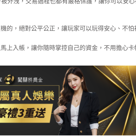
不會被外洩，交易過程也都有嚴格保護，讓你可以安心
隨機的，絕對公平公正，讓玩家可以玩得安心、不怕
以馬上入帳，讓你隨時掌控自己的資金，不用擔心卡