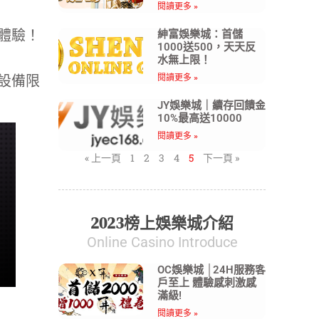
閱讀更多 »
體驗！
紳富娛樂城：首儲
1000送500，天天反
水無上限！
設備限
閱讀更多 »
JY娛樂城｜續存回饋金
10%最高送10000
閱讀更多 »
« 上一頁
1
2
3
4
5
下一頁 »
2023榜上娛樂城介紹
Online Casino Introduce
OC娛樂城 │24H服務客
戶至上 體驗感刺激感
滿級!
閱讀更多 »