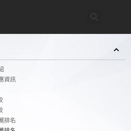
紹
優惠資訊
較
較
推薦排名
推薦排名