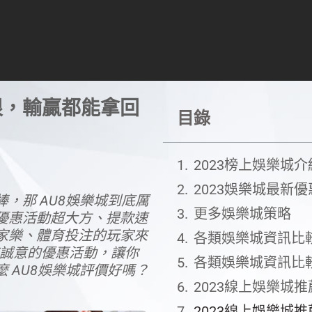
限，輸贏都能拿回
目錄
2023榜上娛樂城介
2023娛樂城最新
，那 AU8娛樂城到底厲
更多娛樂城策略
優惠活動超大方、提款速
家樂、體育投注的玩家來
各類娛樂城資訊比
有誠意的優惠活動，讓你
各類娛樂城資訊比
 AU8娛樂城評價好嗎？
2023線上娛樂城
2023線上娛樂城