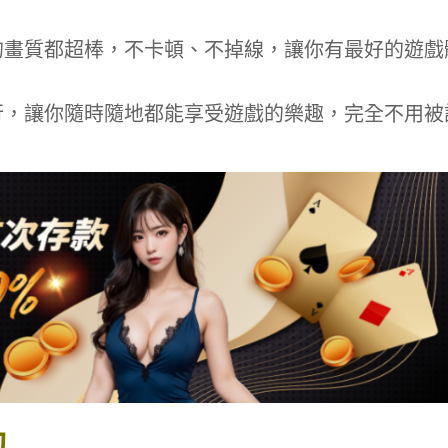
戲的畫質都超棒，不卡頓、不掉線，讓你有最好的遊戲
運行，讓你隨時隨地都能享受遊戲的樂趣，完全不用被
動