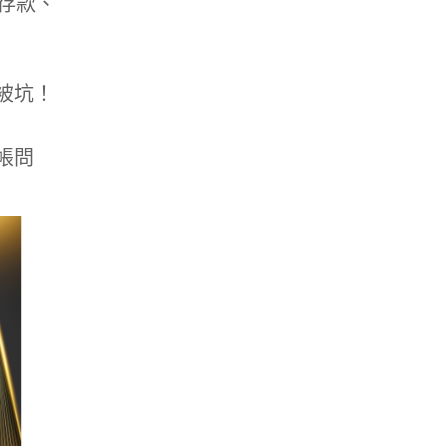
存款、
被坑！
帳問