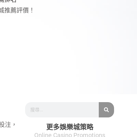
城推薦評價！​
投注，
更多娛樂城策略
Online Casino Promotions