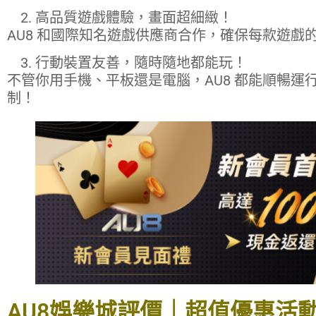
高品質遊戲體驗，畫面超細緻！
AU8 和國際知名遊戲供應商合作，確保每款遊
行動裝置友善，隨時隨地都能玩！
不管你用手機、平板還是電腦，AU8 都能順暢
制！
AU8娛樂城評價｜超值優惠活