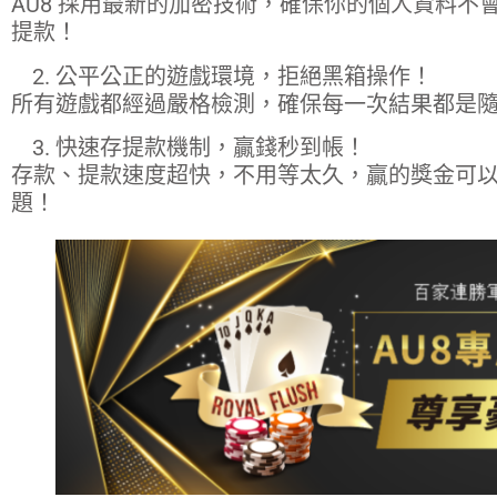
AU8 採用最新的加密技術，確保你的個人資料
提款！
公平公正的遊戲環境，拒絕黑箱操作！
所有遊戲都經過嚴格檢測，確保每一次結果都是
快速存提款機制，贏錢秒到帳！
存款、提款速度超快，不用等太久，贏的獎金可
題！