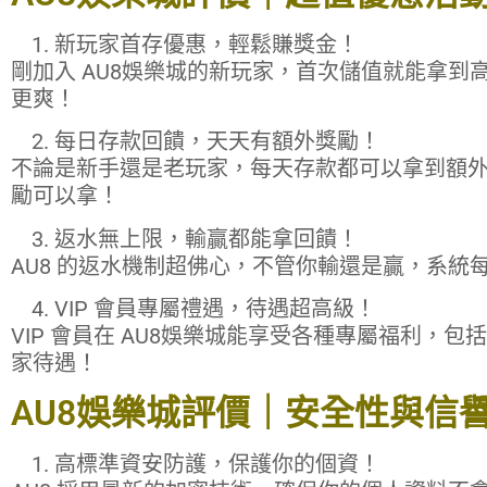
新玩家首存優惠，輕鬆賺獎金！
剛加入 AU8娛樂城的新玩家，首次儲值就能拿
更爽！
每日存款回饋，天天有額外獎勵！
不論是新手還是老玩家，每天存款都可以拿到額
勵可以拿！
返水無上限，輸贏都能拿回饋！
AU8 的返水機制超佛心，不管你輸還是贏，系
VIP 會員專屬禮遇，待遇超高級！
VIP 會員在 AU8娛樂城能享受各種專屬福利
家待遇！
AU8娛樂城評價｜安全性與信
高標準資安防護，保護你的個資！