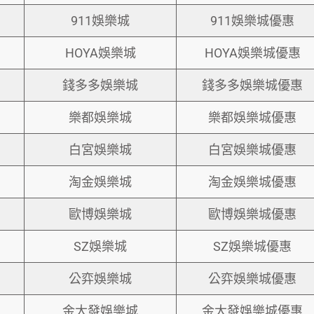
911娛樂城
911娛樂城優惠
HOYA娛樂城
HOYA娛樂城優惠
錢多多娛樂城
錢多多娛樂城優惠
樂都娛樂城
樂都娛樂城優惠
白宮娛樂城
白宮娛樂城優惠
淘金娛樂城
淘金娛樂城優惠
歐博娛樂城
歐博娛樂城優惠
SZ娛樂城
SZ娛樂城優惠
公弈娛樂城
公弈娛樂城優惠
金大發娛樂城
金大發娛樂城優惠