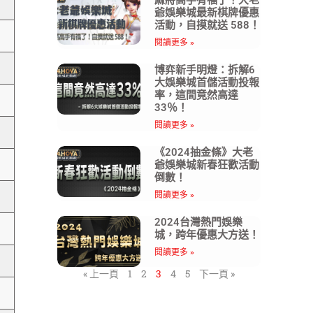
爺娛樂城最新棋牌優惠
活動，自摸就送 588！
閱讀更多 »
博弈新手明燈：拆解6
大娛樂城首儲活動投報
率，這間竟然高達
33％！
閱讀更多 »
《2024抽金條》大老
爺娛樂城新春狂歡活動
倒數！
閱讀更多 »
2024台灣熱門娛樂
城，跨年優惠大方送！
閱讀更多 »
« 上一頁
1
2
3
4
5
下一頁 »