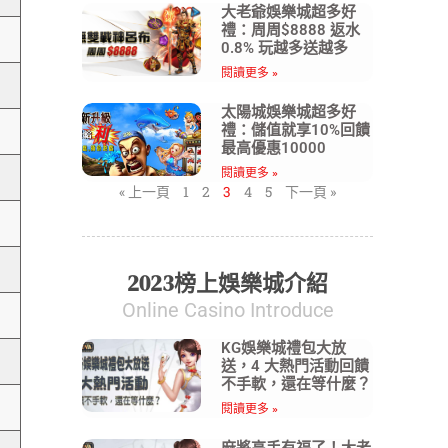
大老爺娛樂城超多好
禮：周周$8888 返水
0.8% 玩越多送越多
閱讀更多 »
太陽城娛樂城超多好
禮：儲值就享10%回饋
最高優惠10000
閱讀更多 »
« 上一頁
1
2
3
4
5
下一頁 »
2023榜上娛樂城介紹
Online Casino Introduce
KG娛樂城禮包大放
送，4 大熱門活動回饋
不手軟，還在等什麼？
閱讀更多 »
麻將高手有福了！大老