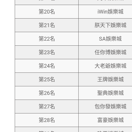
第20名
iWin娛樂城
第21名
朕天下娛樂城
第22名
SA娛樂城
第23名
任你博娛樂城
第24名
大老爺娛樂城
第25名
王牌娛樂城
第26名
聖典娛樂城
第27名
包你發娛樂城
第28名
富豪娛樂城