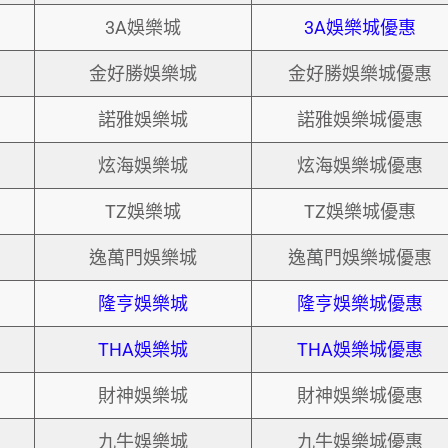
3A娛樂城
3A娛樂城優惠
金好勝娛樂城
金好勝娛樂城優惠
諾雅娛樂城
諾雅娛樂城優惠
炫海娛樂城
炫海娛樂城優惠
TZ娛樂城
TZ娛樂城優惠
逸萬門娛樂城
逸萬門娛樂城優惠
隆亨娛樂城
隆亨娛樂城優惠
THA娛樂城
THA娛樂城優惠
財神娛樂城
財神娛樂城優惠
九牛娛樂城
九牛娛樂城優惠