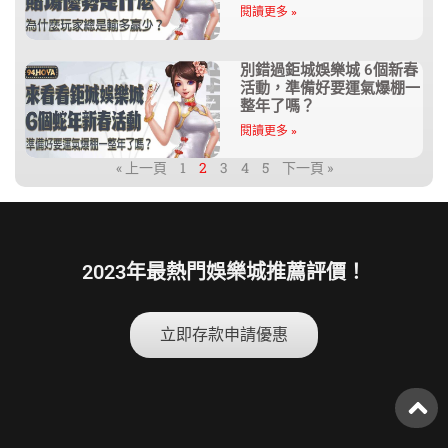
閱讀更多 »
別錯過鉅城娛樂城 6個新春
活動，準備好要運氣爆棚一
整年了嗎？
閱讀更多 »
« 上一頁
1
2
3
4
5
下一頁 »
2023年最熱門娛樂城推薦評價！​
立即存款申請優惠