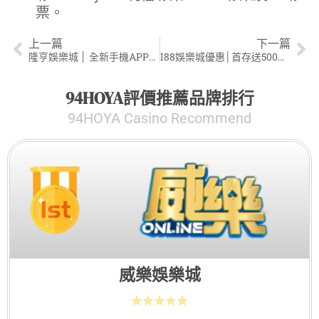
票。
上一篇
下一篇
隆亨娛樂城 │ 全新手機APP、首存最高送5000、續儲加碼送20000
I88娛樂城優惠│首存送500、百家長龍日贈最高8888彩金、彩票預測最高送888
94HOYA評價推薦品牌排行
94HOYA Casino Recommend
威樂娛樂城
★
★
★
★
★