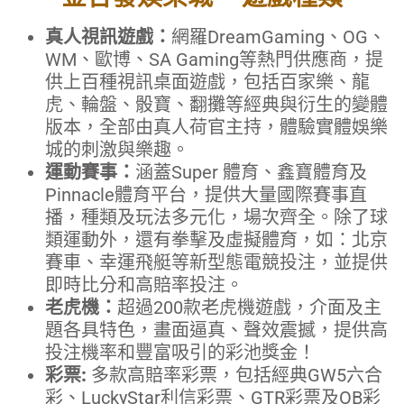
真人視訊遊戲：
網羅DreamGaming、OG、
WM、歐博、SA Gaming等熱門供應商，提
供上百種視訊桌面遊戲，包括百家樂、龍
虎、輪盤、骰寶、翻攤等經典與衍生的變體
版本，全部由真人荷官主持，體驗實體娛樂
城的刺激與樂趣。
運動賽事：
涵蓋Super 體育、鑫寶體育及
Pinnacle體育平台，提供大量國際賽事直
播，種類及玩法多元化，場次齊全。除了球
類運動外，還有拳擊及虛擬體育，如：北京
賽車、幸運飛艇等新型態電競投注，並提供
即時比分和高賠率投注。
老虎機：
超過200款老虎機遊戲，介面及主
題各具特色，畫面逼真、聲效震撼，提供高
投注機率和豐富吸引的彩池獎金！
彩票:
多款高賠率彩票，包括經典GW5六合
彩、LuckyStar利信彩票、GTR彩票及OB彩