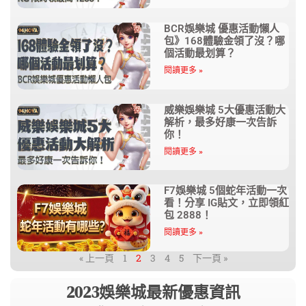
BCR娛樂城 優惠活動懶人
包》168體驗金領了沒？哪
個活動最划算？
閱讀更多 »
威樂娛樂城 5大優惠活動大
解析，最多好康一次告訴
你！
閱讀更多 »
F7娛樂城 5個蛇年活動一次
看！分享 IG貼文，立即領紅
包 2888！
閱讀更多 »
« 上一頁
1
2
3
4
5
下一頁 »
2023娛樂城最新優惠資訊