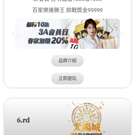
百家樂連勝王 挑戰獎金99999
品牌介紹
立即遊玩
6.rd