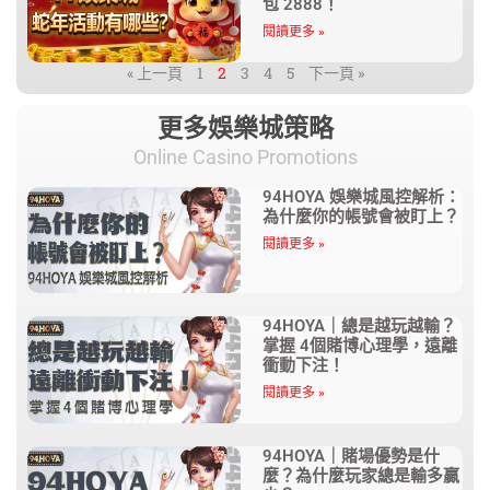
包 2888！
閱讀更多 »
« 上一頁
1
2
3
4
5
下一頁 »
更多娛樂城策略
Online Casino Promotions
94HOYA 娛樂城風控解析：
為什麼你的帳號會被盯上？
閱讀更多 »
94HOYA｜總是越玩越輸？
掌握 4個賭博心理學，遠離
衝動下注！
閱讀更多 »
94HOYA｜賭場優勢是什
麼？為什麼玩家總是輸多贏