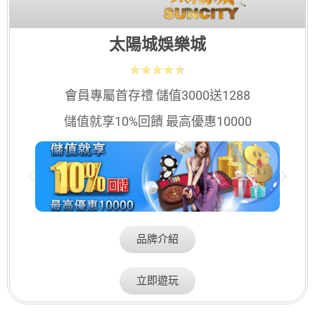
太陽城娛樂城
★
★
★
★
★
會員專屬首存禮 儲值3000送1288
儲值就享10%回饋 最高優惠10000
品牌介紹
立即遊玩