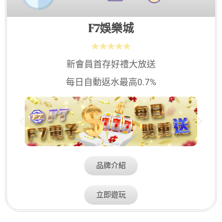
F7娛樂城
★
★
★
★
★
新會員首存好禮大放送
每日自動返水最高0.7%
品牌介紹
立即遊玩