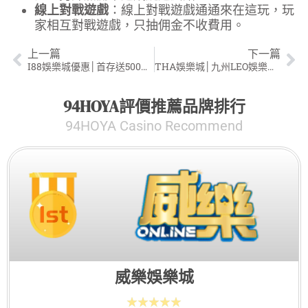
線上對戰遊戲
：線上對戰遊戲通通來在這玩，玩
家相互對戰遊戲，只抽佣金不收費用。
上一篇
下一篇
I88娛樂城優惠│首存送500、百家長龍日贈最高8888彩金、彩票預測最高送888
THA娛樂城│九州LEO娛樂城│台灣深耕老品牌、快速出入款、品質有保障
94HOYA評價推薦品牌排行
94HOYA Casino Recommend
威樂娛樂城
★
★
★
★
★