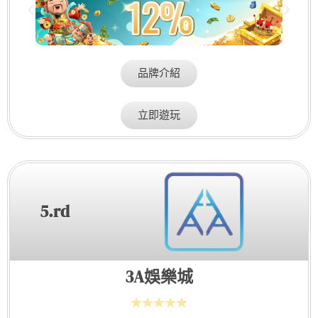
品牌介紹
立即遊玩
5.rd
3A娛樂城
★
★
★
★
★