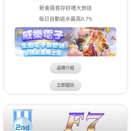
新會員首存好禮大放送
每日自動返水最高0.7%
品牌介紹
立即遊玩