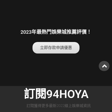
2023年最熱門娛樂城推薦評價！​
立即存款申請優惠
訂閱94HOYA
訂閱獲得更多最新2022線上娛樂城資訊