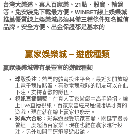
台灣大樂透、真人百家樂、21點、骰寶、輪盤
等，免安裝免下載最方便，WINBET線上娛樂城
推薦優質線上娛樂城必須具備三種條件知名誠信
品牌，安全方便、出金保證都是基本的
贏家娛樂城 – 遊戲種類
贏家娛樂城帶有最豐富的遊戲種類
球版投注
：熱門的體育投注平台，最近多開放線
上電子競技賭盤，喜歡電競戰隊的朋友可以在此
下注，支持喜歡的隊伍。
視訊直播開獎
：在真人百家遊戲中高手過招，線
上Live直播視訊，百家樂曾經只是個賭場才有的
遊戲，現在就在線上贏家也能玩。
彩票六合彩
：彩票遊戲受玩家喜愛，關鍵字搜尋
曾經一度超過百家樂，現在也能在贏家進行投
注，另外加開幸運飛艇遊戲館。