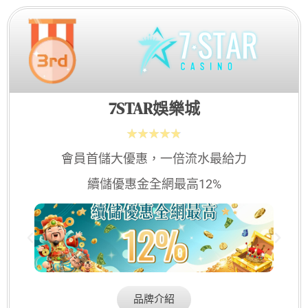
7STAR娛樂城
★
★
★
★
★
會員首儲大優惠，一倍流水最給力
續儲優惠金全網最高12%
品牌介紹