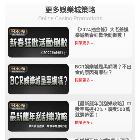
更多娛樂城策略
Online Casino Promotions
《2024抽金條》大老爺娛
樂城新春狂歡活動倒數！
閱讀更多 »
BCR娛樂城是黑網嗎？不出
金的原因有哪些？
閱讀更多 »
【最新龍年刮刮樂攻略】中
獎率高達42%，頭獎500萬
就選這張！
閱讀更多 »