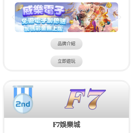
品牌介紹
立即遊玩
F7娛樂城