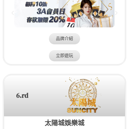
品牌介紹
立即遊玩
6.rd
太陽城娛樂城