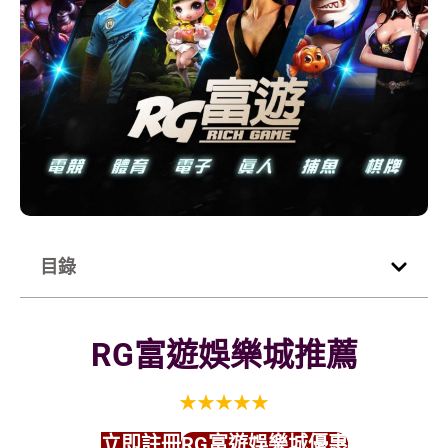
目錄
RG富遊
娛樂城推薦
★
★
★
★
★
立即註冊
RG富遊娛樂城優惠