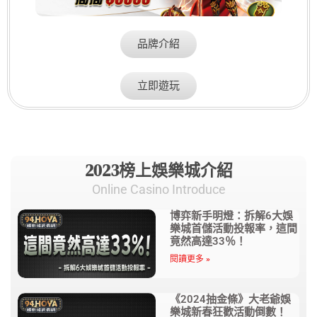
品牌介紹
立即遊玩
2023榜上娛樂城介紹
Online Casino Introduce
博弈新手明燈：拆解6大娛
樂城首儲活動投報率，這間
竟然高達33％！
閱讀更多 »
《2024抽金條》大老爺娛
樂城新春狂歡活動倒數！