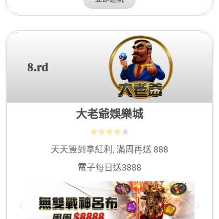
8.rd
大老爺娛樂城
★
★
★
★
★
天天簽到拿紅利, 滿周再送 888
電子每日送3888