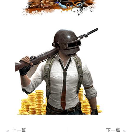
上一篇
下一篇