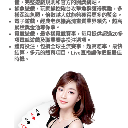
懂，完整遊戲規則和官方的開獎網站。
捕魚遊戲，玩家操控砲台攻擊魚群獲得獎勵，多
樣深海魚類，倍數越大就能夠獲得更多的獎金。
電子遊戲，經典老虎機高清畫質業界領先，超高
累積獎金池等你拿。
電競遊戲，最多樣電競賽事，每月提供超過20多
項電競遊戲及職業賽事投注選項。
體育投注，包攬全球主流賽事，超高賠率，最快
結算，多元的體育項目，Live直播讓你把握最佳
時機。