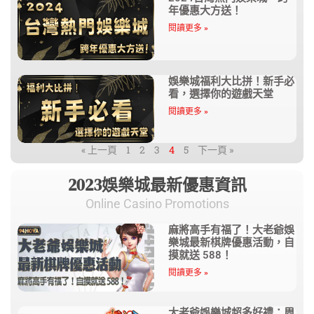
年優惠大方送！
閱讀更多 »
娛樂城福利大比拼！新手必
看，選擇你的遊戲天堂
閱讀更多 »
« 上一頁
1
2
3
4
5
下一頁 »
2023娛樂城最新優惠資訊
Online Casino Promotions
麻將高手有福了！大老爺娛
樂城最新棋牌優惠活動，自
摸就送 588！
閱讀更多 »
大老爺娛樂城超多好禮：周