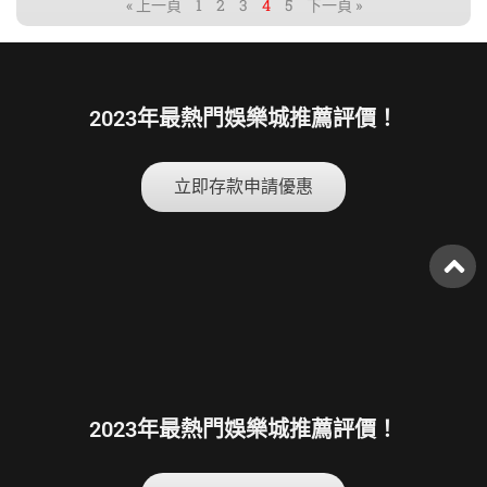
« 上一頁
1
2
3
4
5
下一頁 »
2023年最熱門娛樂城推薦評價！​
立即存款申請優惠
2023年最熱門娛樂城推薦評價！​