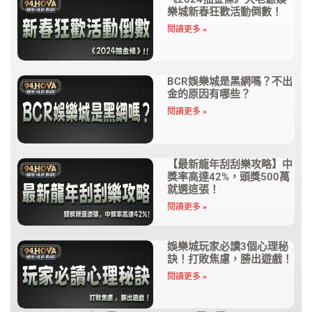
樂城新春狂歡活動倒數！
閱讀更多 »
BCR娛樂城是黑網嗎？不出
金的原因有哪些？
閱讀更多 »
【最新龍年刮刮樂攻略】中
獎率高達42%，頭獎500萬
就選這張！
閱讀更多 »
娛樂城玩家必讀3個心理秘
訣！打敗焦慮，勝出遊戲！
閱讀更多 »