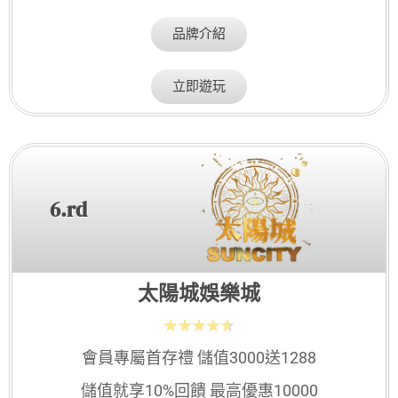
品牌介紹
立即遊玩
6.rd
太陽城娛樂城
★
★
★
★
★
會員專屬首存禮 儲值3000送1288
儲值就享10%回饋 最高優惠10000