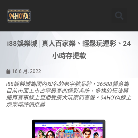
i88娛樂城│真人百家樂、輕鬆玩運彩、24
小時存提款
16 6 月, 2022
i88娛樂城為國內知名的老字號品牌，36588體育為
目前市面上市占率最高的運彩系統，多樣的玩法與
體育賽事線上直播受廣大玩家們喜愛。94HOYA線上
娛樂城評價推薦