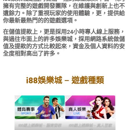
擁有完整的遊戲開發團隊，在維護與創新上也不
遺餘力。除了重視玩家的使用體驗，更，提供給
你最新最熱門的的遊戲選項。
在儲值提款上，更是採用24小時專人線上服務，
與過往市面上的許多娛樂城，採用網路系統做儲
值及提款的方式比較起來，資金及個人資料的安
全度相對高出了許多。
i88
娛樂城 – 遊戲種類
I88線上娛樂城 – 體育賽事
I88線上娛樂城 – 真人百家