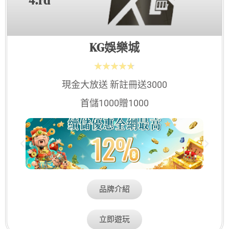
4.rd
KG娛樂城
★
★
★
★
★
現金大放送 新註冊送3000
首儲1000贈1000
品牌介紹
立即遊玩