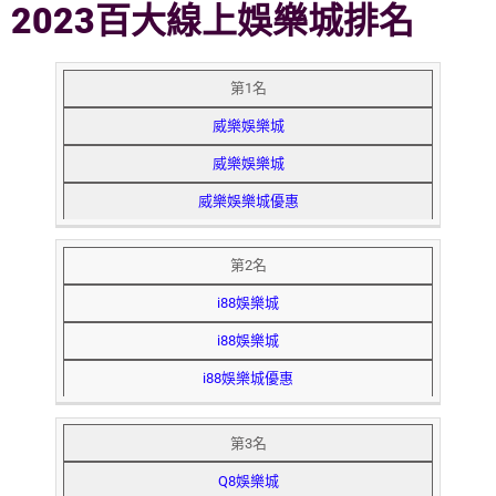
2023百大線上娛樂城排名
第1名
娛
娛
娛
娛
樂
樂
樂
樂
威樂娛樂城
城
城
城
城
威樂娛樂城
排
名
介
優
名
稱
紹
惠
威樂娛樂城優惠
第2名
i88娛樂城
i88娛樂城
i88娛樂城優惠
第3名
Q8娛樂城