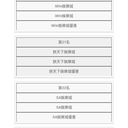
iWin娛樂城
iWin娛樂城
iWin娛樂城優惠
第21名
朕天下娛樂城
朕天下娛樂城
朕天下娛樂城優惠
第22名
SA娛樂城
SA娛樂城
SA娛樂城優惠