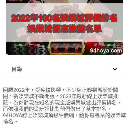
目錄
回顧2022年，受疫情影響，不少線上娛樂城紛紛關
閉，新娛樂城不斷開張。2023年最新線上娛樂城推
薦，為你對現在知名的現金版娛樂城做出評價排名，
而依照我們的遊玩評比對他們做出了基本排名，
94HOYA線上娛樂城頂級評價網，給你最專業的娛樂城
排名。