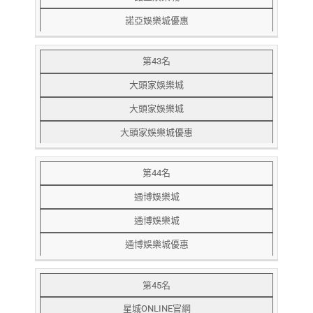
諾亞娛樂城優惠
第43名
大頭家娛樂城
大頭家娛樂城
大頭家娛樂城優惠
第44名
通博娛樂城
通博娛樂城
通博娛樂城優惠
第45名
星城ONLINE官網