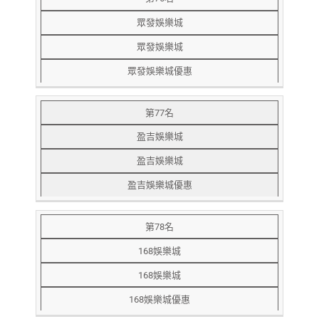
眾發娛樂城
眾發娛樂城
眾發娛樂城優惠
第77名
盈吉娛樂城
盈吉娛樂城
盈吉娛樂城優惠
第78名
168娛樂城
168娛樂城
168娛樂城優惠