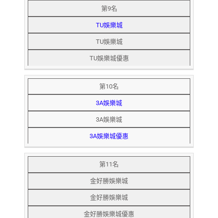
第9名
TU娛樂城
TU娛樂城
TU娛樂城優惠
第10名
3A娛樂城
3A娛樂城
3A娛樂城優惠
第11名
金好勝娛樂城
金好勝娛樂城
金好勝娛樂城優惠