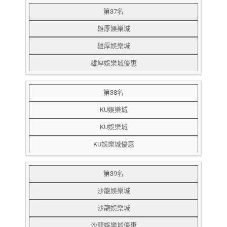
第37名
雄厚娛樂城
雄厚娛樂城
雄厚娛樂城優惠
第38名
KU娛樂城
KU娛樂城
KU娛樂城優惠
第39名
沙龍娛樂城
沙龍娛樂城
沙龍娛樂城優惠