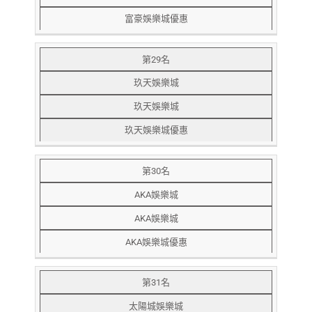
富豪娛樂城優惠
第29名
玖天娛樂城
玖天娛樂城
玖天娛樂城優惠
第30名
AKA娛樂城
AKA娛樂城
AKA娛樂城優惠
第31名
太陽城娛樂城