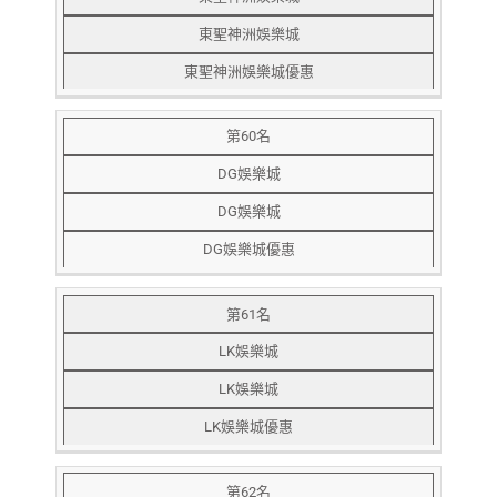
東聖神洲娛樂城
東聖神洲娛樂城優惠
第60名
DG娛樂城
DG娛樂城
DG娛樂城優惠
第61名
LK娛樂城
LK娛樂城
LK娛樂城優惠
第62名