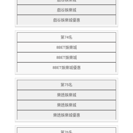
戲谷娛樂城
戲谷娛樂城優惠
第74名
8BET娛樂城
8BET娛樂城
8BET娛樂城優惠
第75名
樂透娛樂城
樂透娛樂城
樂透娛樂城優惠
第76名