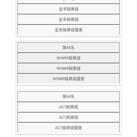
金禾娛樂城
金禾娛樂城
金禾娛樂城優惠
第63名
WIN89娛樂城
WIN89娛樂城
WIN89娛樂城優惠
第64名
AC1娛樂城
AC1娛樂城
AC1娛樂城優惠