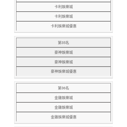
卡利娛樂城
卡利娛樂城
卡利娛樂城優惠
第35名
豪神娛樂城
豪神娛樂城
豪神娛樂城優惠
第36名
金雞娛樂城
金雞娛樂城
金雞娛樂城優惠