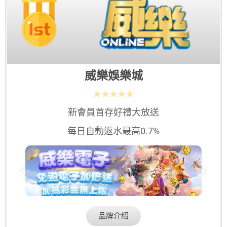
威樂娛樂城
★
★
★
★
★
新會員首存好禮大放送
每日自動返水最高0.7%
品牌介紹