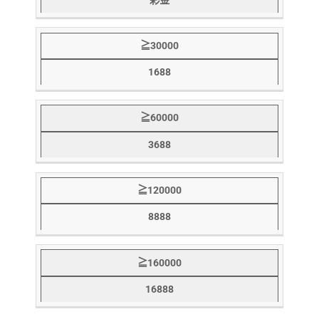
彩金
≧30000
1688
≧60000
3688
≧120000
8888
≧160000
16888