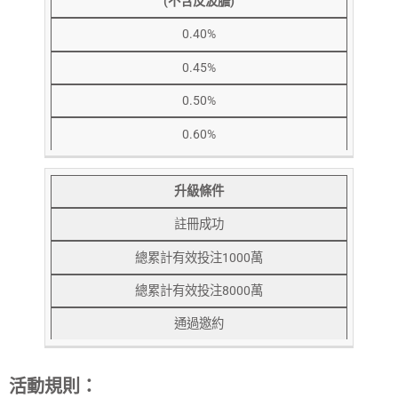
(不含反波膽)
0.40%
0.45%
0.50%
0.60%
升級條件
註冊成功
總累計有效投注1000萬
總累計有效投注8000萬
通過邀約
活動規則：