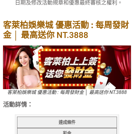
日期及修改活動規章和優惠最終審核之權利。
客萊柏娛樂城 優惠活動 : 每周發財
金 │
最高送你 NT.3888
客萊柏娛樂城 優惠活動 : 每周發財金 │ 最高送你 NT.3888
活動詳情：
達成條件
彩金