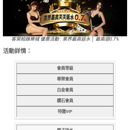
客萊柏娛樂城 優惠活動 : 業界最高返水 │ 最高退0.7%
活動詳情：
會員等級
尊榮會員
白金會員
鑽石會員
特邀VIP