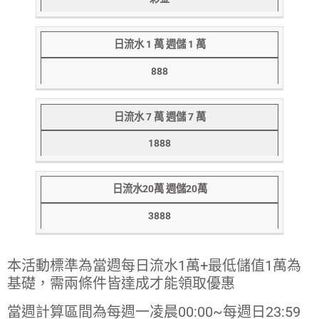
日流水 1 萬 週儲 1 萬
888
日流水 7 萬 週儲 7 萬
1888
日流水20萬 週儲20萬
3888
本活動標準為當週每日流水1萬+最低儲值1萬為
基礎，需兩條件皆達成才能領取優惠
當週計算區間為每週一凌晨00:00~每週日23:59