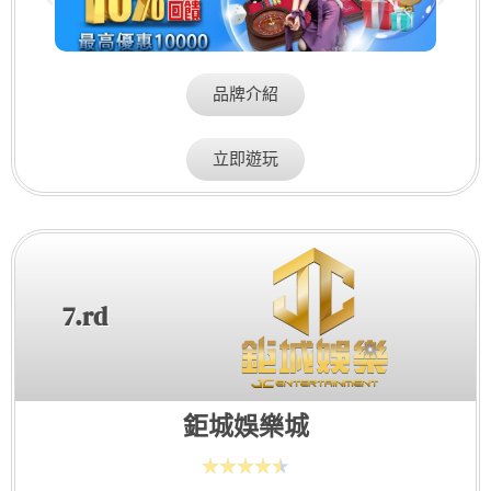
品牌介紹
立即遊玩
7.rd
鉅城娛樂城
★
★
★
★
★