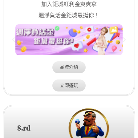
加入鉅城紅利金爽爽拿
週淨負活金鉅城最挺你！
品牌介紹
立即遊玩
8.rd