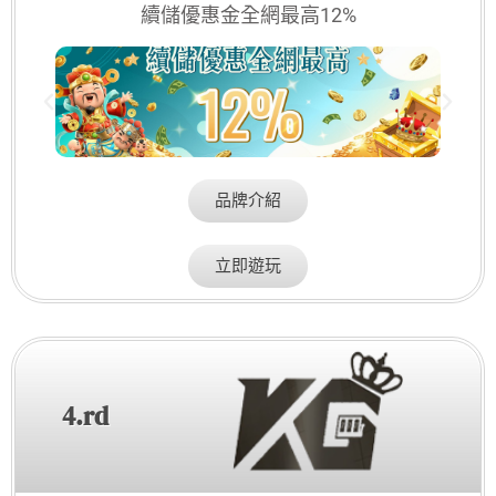
續儲優惠金全網最高12%
品牌介紹
立即遊玩
4.rd