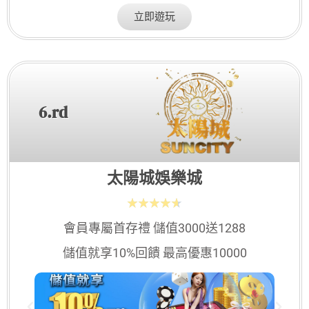
立即遊玩
6.rd
太陽城娛樂城
★
★
★
★
★
會員專屬首存禮 儲值3000送1288
儲值就享10%回饋 最高優惠10000