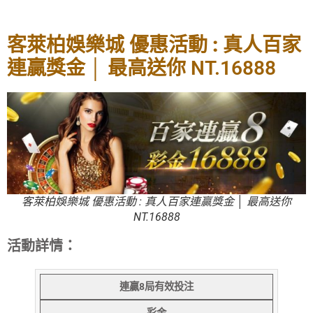
客萊柏娛樂城 優惠活動 : 真人百家
連贏獎金 │
最高送你 NT.16888
客萊柏娛樂城 優惠活動 : 真人百家連贏獎金 │ 最高送你
NT.16888
活動詳情：
連贏8局有效投注