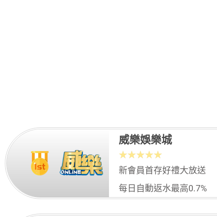
威樂娛樂城
★
★
★
★
★
新會員首存好禮大放送
每日自動返水最高0.7%