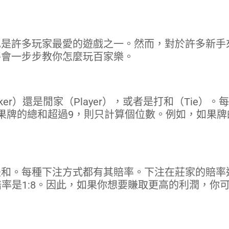
也是許多玩家最愛的遊戲之一。然而，對於許多新手
將會一步步教你怎麼玩百家樂。
r）還是閒家（Player），或者是打和（Tie）。
果牌的總和超過9，則只計算個位數。例如，如果牌
是和。每種下注方式都有其賠率。下注在莊家的賠率
的賠率是1:8。因此，如果你想要賺取更高的利潤，你