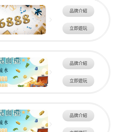
品牌介紹
立即遊玩
品牌介紹
立即遊玩
品牌介紹