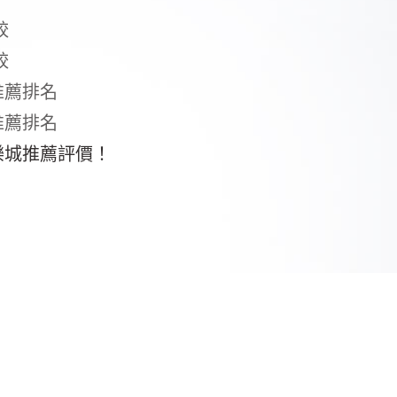
較
較
推薦排名
推薦排名
樂城推薦評價！​