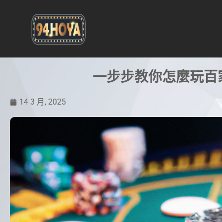
一步步教你怎麼玩百
14 3 月, 2025