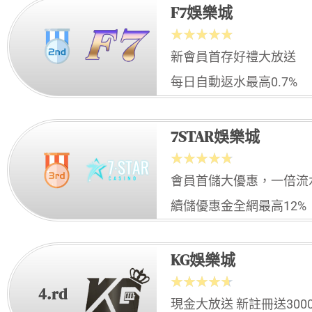
F7娛樂城
★
★
★
★
★
新會員首存好禮大放送
每日自動返水最高0.7%
7STAR娛樂城
★
★
★
★
★
會員首儲大優惠，一倍流
續儲優惠金全網最高12%
KG娛樂城
★
★
★
★
★
4.rd
現金大放送 新註冊送300